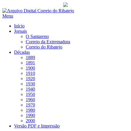
Saltar
para
Menu
conteúdo
Início
Jornais
O Santareno
Correio da Extremadura
Correio do Ribatejo
Décadas
1889
1891
1900
1910
1920
1930
1940
1950
1960
1970
1980
1990
2000
Versão PDF e Impressão