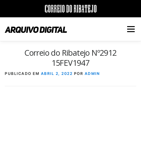
Saltar
para
Menu
conteúdo
Correio do Ribatejo Nº2912
INÍCIO
JORNAIS
DÉCADAS
15FEV1947
PUBLICADO EM
ABRIL 2, 2022
POR
ADMIN
VERSÃO PDF E IMPRESSÃO