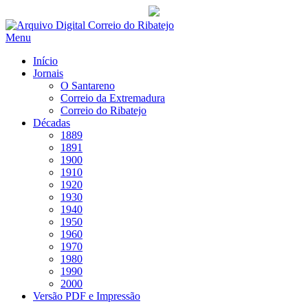
Saltar
para
Menu
conteúdo
Início
Jornais
O Santareno
Correio da Extremadura
Correio do Ribatejo
Décadas
1889
1891
1900
1910
1920
1930
1940
1950
1960
1970
1980
1990
2000
Versão PDF e Impressão