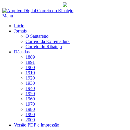
Saltar
para
Menu
conteúdo
Início
Jornais
O Santareno
Correio da Extremadura
Correio do Ribatejo
Décadas
1889
1891
1900
1910
1920
1930
1940
1950
1960
1970
1980
1990
2000
Versão PDF e Impressão