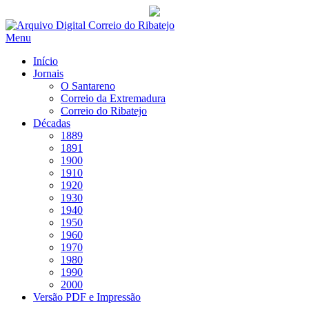
Saltar
para
Menu
conteúdo
Início
Jornais
O Santareno
Correio da Extremadura
Correio do Ribatejo
Décadas
1889
1891
1900
1910
1920
1930
1940
1950
1960
1970
1980
1990
2000
Versão PDF e Impressão