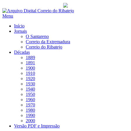
Saltar
para
Menu
conteúdo
Início
Jornais
O Santareno
Correio da Extremadura
Correio do Ribatejo
Décadas
1889
1891
1900
1910
1920
1930
1940
1950
1960
1970
1980
1990
2000
Versão PDF e Impressão