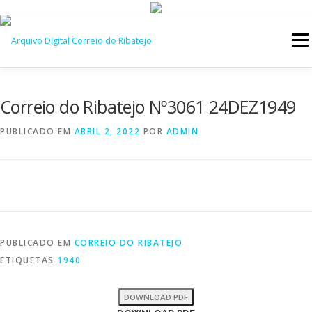
Saltar
para
Menu
conteúdo
INÍCIO
JORNAIS
DÉCADAS
Correio do Ribatejo Nº3061 24DEZ1949
PUBLICADO EM
ABRIL 2, 2022
POR
ADMIN
VERSÃO PDF E IMPRESSÃO
PUBLICADO EM
CORREIO DO RIBATEJO
ETIQUETAS
1940
DOWNLOAD PDF