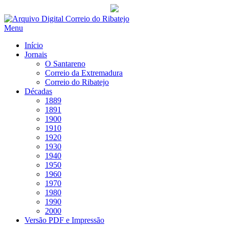
Saltar
para
Menu
conteúdo
Início
Jornais
O Santareno
Correio da Extremadura
Correio do Ribatejo
Décadas
1889
1891
1900
1910
1920
1930
1940
1950
1960
1970
1980
1990
2000
Versão PDF e Impressão