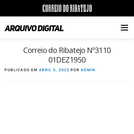
Saltar
para
Menu
conteúdo
Correio do Ribatejo Nº3110
INÍCIO
JORNAIS
DÉCADAS
01DEZ1950
PUBLICADO EM
ABRIL 3, 2022
POR
ADMIN
VERSÃO PDF E IMPRESSÃO