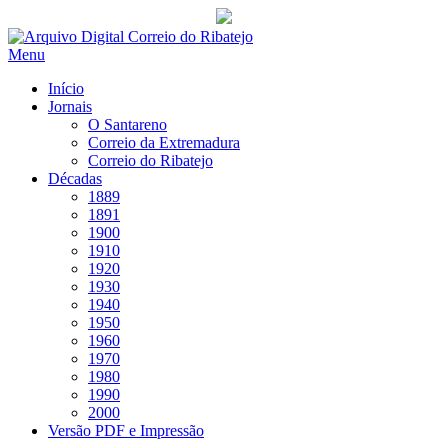
Saltar
para
Menu
conteúdo
Início
Jornais
O Santareno
Correio da Extremadura
Correio do Ribatejo
Décadas
1889
1891
1900
1910
1920
1930
1940
1950
1960
1970
1980
1990
2000
Versão PDF e Impressão