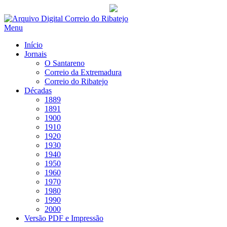
Saltar
para
Menu
conteúdo
Início
Jornais
O Santareno
Correio da Extremadura
Correio do Ribatejo
Décadas
1889
1891
1900
1910
1920
1930
1940
1950
1960
1970
1980
1990
2000
Versão PDF e Impressão