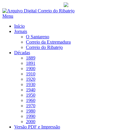
Saltar
para
Menu
conteúdo
Início
Jornais
O Santareno
Correio da Extremadura
Correio do Ribatejo
Décadas
1889
1891
1900
1910
1920
1930
1940
1950
1960
1970
1980
1990
2000
Versão PDF e Impressão