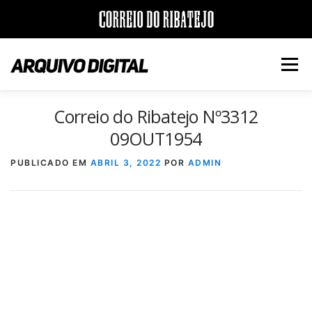
Saltar
para
Menu
conteúdo
Correio do Ribatejo Nº3312
INÍCIO
JORNAIS
DÉCADAS
09OUT1954
PUBLICADO EM
ABRIL 3, 2022
POR
ADMIN
VERSÃO PDF E IMPRESSÃO