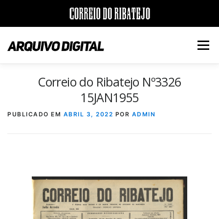
Saltar
para
Menu
conteúdo
Correio do Ribatejo Nº3326
INÍCIO
JORNAIS
DÉCADAS
15JAN1955
PUBLICADO EM
ABRIL 3, 2022
POR
ADMIN
VERSÃO PDF E IMPRESSÃO