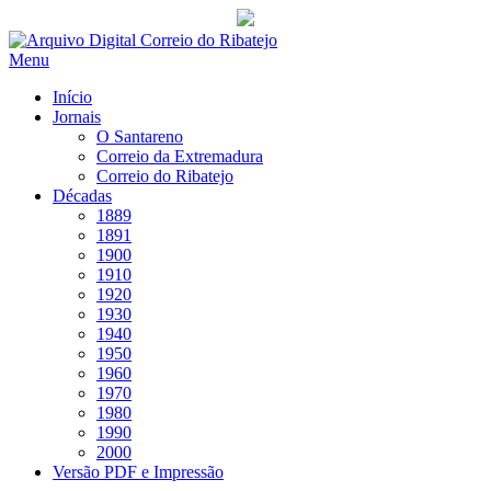
Saltar
para
Menu
conteúdo
Início
Jornais
O Santareno
Correio da Extremadura
Correio do Ribatejo
Décadas
1889
1891
1900
1910
1920
1930
1940
1950
1960
1970
1980
1990
2000
Versão PDF e Impressão