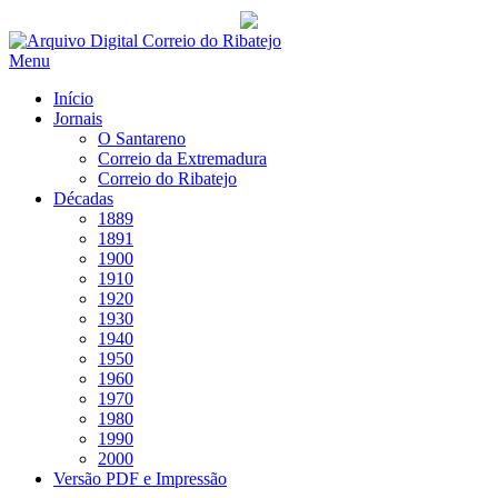
Saltar
para
Menu
conteúdo
Início
Jornais
O Santareno
Correio da Extremadura
Correio do Ribatejo
Décadas
1889
1891
1900
1910
1920
1930
1940
1950
1960
1970
1980
1990
2000
Versão PDF e Impressão