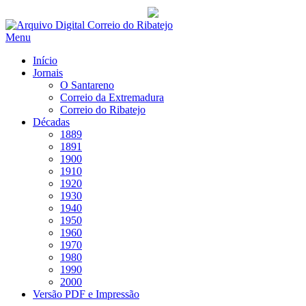
Saltar
para
Menu
conteúdo
Início
Jornais
O Santareno
Correio da Extremadura
Correio do Ribatejo
Décadas
1889
1891
1900
1910
1920
1930
1940
1950
1960
1970
1980
1990
2000
Versão PDF e Impressão