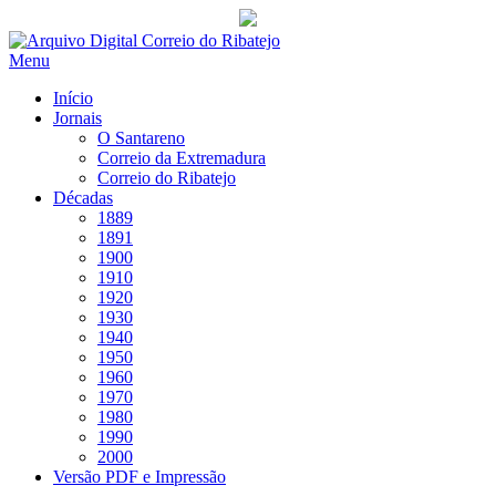
Saltar
para
Menu
conteúdo
Início
Jornais
O Santareno
Correio da Extremadura
Correio do Ribatejo
Décadas
1889
1891
1900
1910
1920
1930
1940
1950
1960
1970
1980
1990
2000
Versão PDF e Impressão