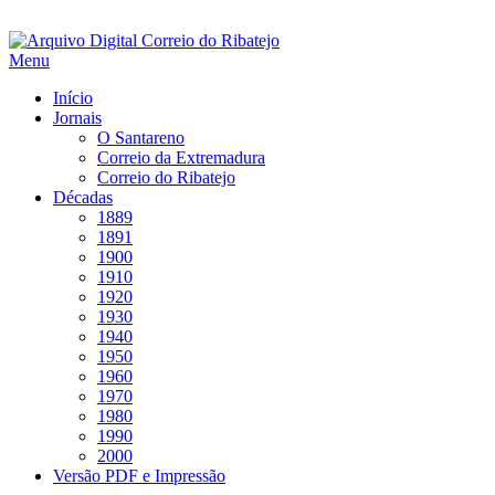
Saltar
para
Menu
conteúdo
Início
Jornais
O Santareno
Correio da Extremadura
Correio do Ribatejo
Décadas
1889
1891
1900
1910
1920
1930
1940
1950
1960
1970
1980
1990
2000
Versão PDF e Impressão