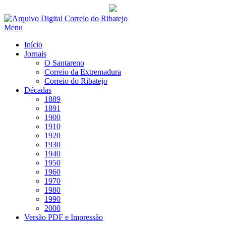
Saltar
para
Menu
conteúdo
Início
Jornais
O Santareno
Correio da Extremadura
Correio do Ribatejo
Décadas
1889
1891
1900
1910
1920
1930
1940
1950
1960
1970
1980
1990
2000
Versão PDF e Impressão