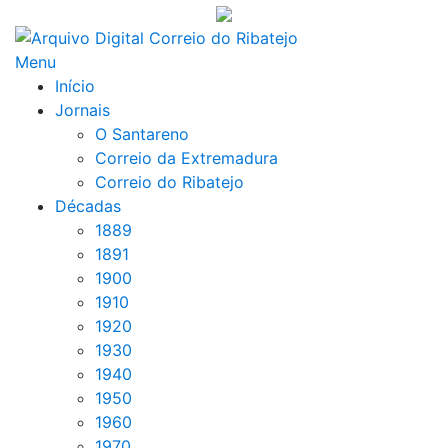
Saltar
para
Menu
conteúdo
Início
Jornais
O Santareno
Correio da Extremadura
Correio do Ribatejo
Décadas
1889
1891
1900
1910
1920
1930
1940
1950
1960
1970