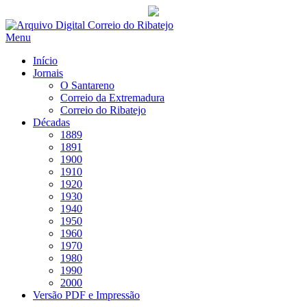
Saltar
para
Menu
conteúdo
Início
Jornais
O Santareno
Correio da Extremadura
Correio do Ribatejo
Décadas
1889
1891
1900
1910
1920
1930
1940
1950
1960
1970
1980
1990
2000
Versão PDF e Impressão