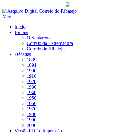
Saltar
para
Menu
conteúdo
Início
Jornais
O Santareno
Correio da Extremadura
Correio do Ribatejo
Décadas
1889
1891
1900
1910
1920
1930
1940
1950
1960
1970
1980
1990
2000
Versão PDF e Impressão