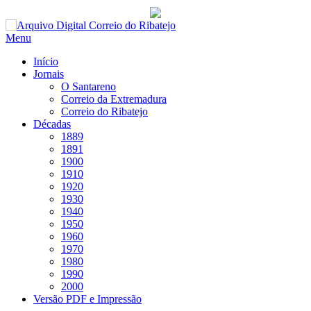
Saltar
para
Menu
conteúdo
Início
Jornais
O Santareno
Correio da Extremadura
Correio do Ribatejo
Décadas
1889
1891
1900
1910
1920
1930
1940
1950
1960
1970
1980
1990
2000
Versão PDF e Impressão