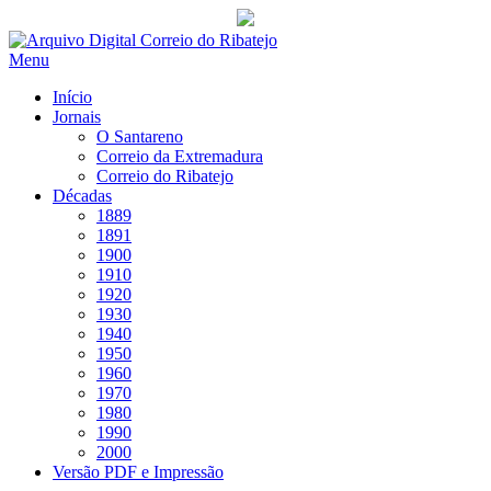
Saltar
para
Menu
conteúdo
Início
Jornais
O Santareno
Correio da Extremadura
Correio do Ribatejo
Décadas
1889
1891
1900
1910
1920
1930
1940
1950
1960
1970
1980
1990
2000
Versão PDF e Impressão