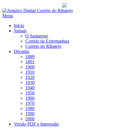
Saltar
para
Menu
conteúdo
Início
Jornais
O Santareno
Correio da Extremadura
Correio do Ribatejo
Décadas
1889
1891
1900
1910
1920
1930
1940
1950
1960
1970
1980
1990
2000
Versão PDF e Impressão