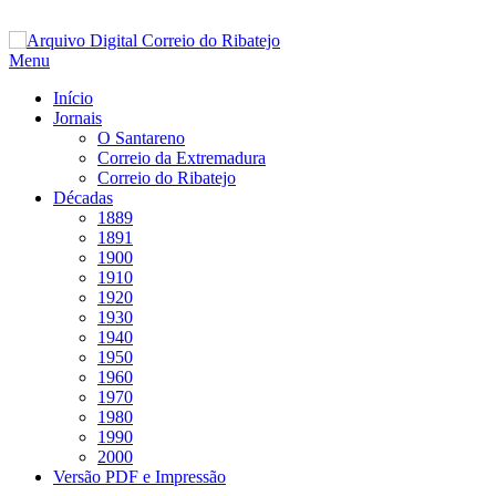
Saltar
para
Menu
conteúdo
Início
Jornais
O Santareno
Correio da Extremadura
Correio do Ribatejo
Décadas
1889
1891
1900
1910
1920
1930
1940
1950
1960
1970
1980
1990
2000
Versão PDF e Impressão