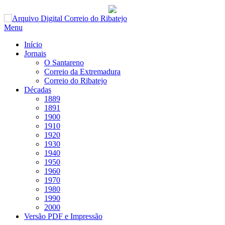
Saltar
para
Menu
conteúdo
Início
Jornais
O Santareno
Correio da Extremadura
Correio do Ribatejo
Décadas
1889
1891
1900
1910
1920
1930
1940
1950
1960
1970
1980
1990
2000
Versão PDF e Impressão