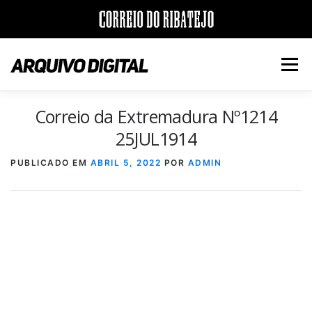
Saltar
para
Menu
conteúdo
Correio da Extremadura Nº1214
INÍCIO
JORNAIS
DÉCADAS
25JUL1914
PUBLICADO EM
ABRIL 5, 2022
POR
ADMIN
VERSÃO PDF E IMPRESSÃO