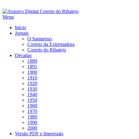
Saltar
para
Menu
conteúdo
Início
Jornais
O Santareno
Correio da Extremadura
Correio do Ribatejo
Décadas
1889
1891
1900
1910
1920
1930
1940
1950
1960
1970
1980
1990
2000
Versão PDF e Impressão