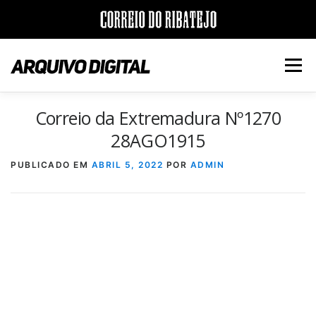
Saltar
para
Menu
conteúdo
Correio da Extremadura Nº1270
INÍCIO
JORNAIS
DÉCADAS
28AGO1915
PUBLICADO EM
ABRIL 5, 2022
POR
ADMIN
VERSÃO PDF E IMPRESSÃO