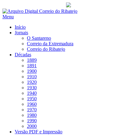
Saltar
para
Menu
conteúdo
Início
Jornais
O Santareno
Correio da Extremadura
Correio do Ribatejo
Décadas
1889
1891
1900
1910
1920
1930
1940
1950
1960
1970
1980
1990
2000
Versão PDF e Impressão