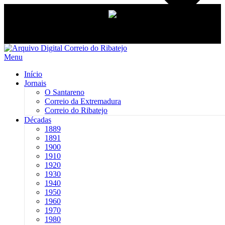
Saltar
para
Menu
conteúdo
Início
Jornais
O Santareno
Correio da Extremadura
Correio do Ribatejo
Décadas
1889
1891
1900
1910
1920
1930
1940
1950
1960
1970
1980