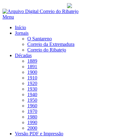
Saltar
para
Menu
conteúdo
Início
Jornais
O Santareno
Correio da Extremadura
Correio do Ribatejo
Décadas
1889
1891
1900
1910
1920
1930
1940
1950
1960
1970
1980
1990
2000
Versão PDF e Impressão