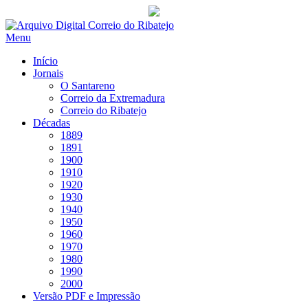
Saltar
para
Menu
conteúdo
Início
Jornais
O Santareno
Correio da Extremadura
Correio do Ribatejo
Décadas
1889
1891
1900
1910
1920
1930
1940
1950
1960
1970
1980
1990
2000
Versão PDF e Impressão