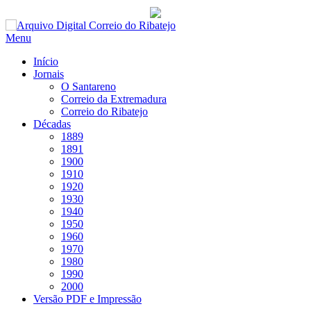
Saltar
para
Menu
conteúdo
Início
Jornais
O Santareno
Correio da Extremadura
Correio do Ribatejo
Décadas
1889
1891
1900
1910
1920
1930
1940
1950
1960
1970
1980
1990
2000
Versão PDF e Impressão