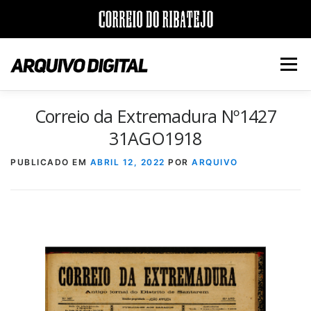
Saltar
para
Menu
conteúdo
Correio da Extremadura Nº1427
INÍCIO
JORNAIS
DÉCADAS
31AGO1918
PUBLICADO EM
ABRIL 12, 2022
POR
ARQUIVO
VERSÃO PDF E IMPRESSÃO