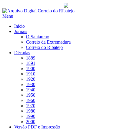
Saltar
para
Menu
conteúdo
Início
Jornais
O Santareno
Correio da Extremadura
Correio do Ribatejo
Décadas
1889
1891
1900
1910
1920
1930
1940
1950
1960
1970
1980
1990
2000
Versão PDF e Impressão