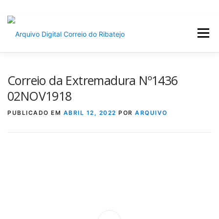
Saltar
para
Menu
conteúdo
INÍCIO
JORNAIS
DÉCADAS
Correio da Extremadura Nº1436
02NOV1918
VERSÃO PDF E IMPRESSÃO
PUBLICADO EM
ABRIL 12, 2022
POR
ARQUIVO