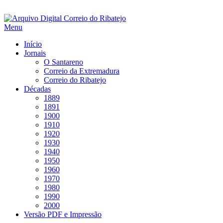
Saltar
para
Menu
conteúdo
Início
Jornais
O Santareno
Correio da Extremadura
Correio do Ribatejo
Décadas
1889
1891
1900
1910
1920
1930
1940
1950
1960
1970
1980
1990
2000
Versão PDF e Impressão