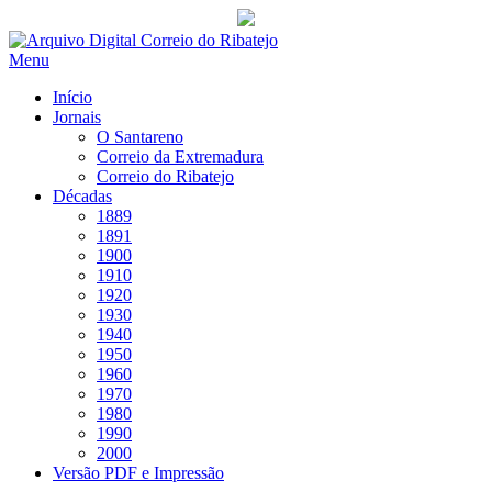
Saltar
para
Menu
conteúdo
Início
Jornais
O Santareno
Correio da Extremadura
Correio do Ribatejo
Décadas
1889
1891
1900
1910
1920
1930
1940
1950
1960
1970
1980
1990
2000
Versão PDF e Impressão