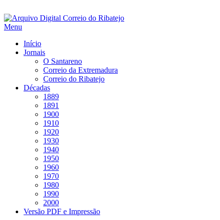
Saltar
para
Menu
conteúdo
Início
Jornais
O Santareno
Correio da Extremadura
Correio do Ribatejo
Décadas
1889
1891
1900
1910
1920
1930
1940
1950
1960
1970
1980
1990
2000
Versão PDF e Impressão