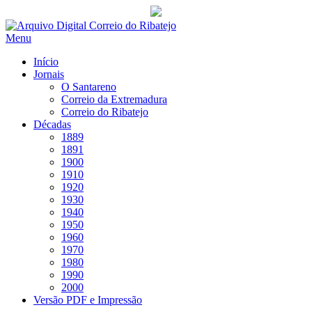
Saltar
para
Menu
conteúdo
Início
Jornais
O Santareno
Correio da Extremadura
Correio do Ribatejo
Décadas
1889
1891
1900
1910
1920
1930
1940
1950
1960
1970
1980
1990
2000
Versão PDF e Impressão