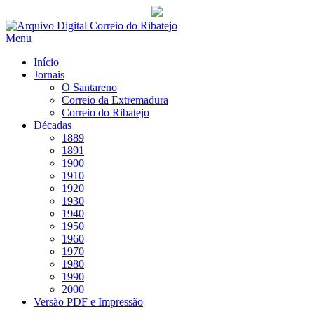
Saltar
para
Menu
conteúdo
Início
Jornais
O Santareno
Correio da Extremadura
Correio do Ribatejo
Décadas
1889
1891
1900
1910
1920
1930
1940
1950
1960
1970
1980
1990
2000
Versão PDF e Impressão