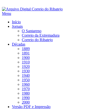
Saltar
para
Menu
conteúdo
Início
Jornais
O Santareno
Correio da Extremadura
Correio do Ribatejo
Décadas
1889
1891
1900
1910
1920
1930
1940
1950
1960
1970
1980
1990
2000
Versão PDF e Impressão