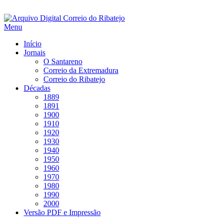
Saltar
para
Menu
conteúdo
Início
Jornais
O Santareno
Correio da Extremadura
Correio do Ribatejo
Décadas
1889
1891
1900
1910
1920
1930
1940
1950
1960
1970
1980
1990
2000
Versão PDF e Impressão