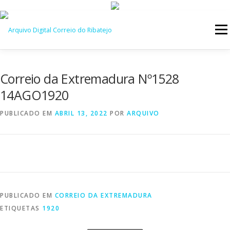
Saltar
para
Menu
conteúdo
INÍCIO
JORNAIS
DÉCADAS
Correio da Extremadura Nº1528
14AGO1920
VERSÃO PDF E IMPRESSÃO
PUBLICADO EM
ABRIL 13, 2022
POR
ARQUIVO
PUBLICADO EM
CORREIO DA EXTREMADURA
ETIQUETAS
1920