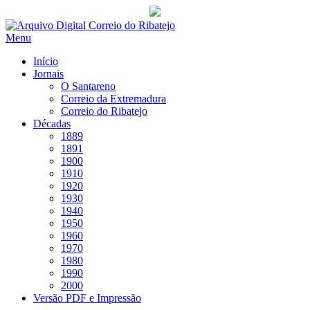
Saltar
para
Menu
conteúdo
Início
Jornais
O Santareno
Correio da Extremadura
Correio do Ribatejo
Décadas
1889
1891
1900
1910
1920
1930
1940
1950
1960
1970
1980
1990
2000
Versão PDF e Impressão