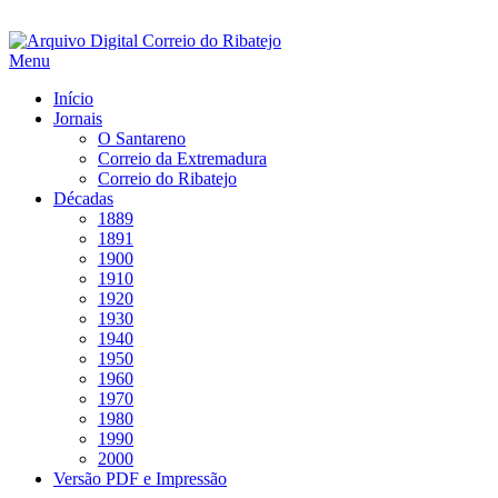
Saltar
para
Menu
conteúdo
Início
Jornais
O Santareno
Correio da Extremadura
Correio do Ribatejo
Décadas
1889
1891
1900
1910
1920
1930
1940
1950
1960
1970
1980
1990
2000
Versão PDF e Impressão