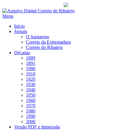
Saltar
para
Menu
conteúdo
Início
Jornais
O Santareno
Correio da Extremadura
Correio do Ribatejo
Décadas
1889
1891
1900
1910
1920
1930
1940
1950
1960
1970
1980
1990
2000
Versão PDF e Impressão